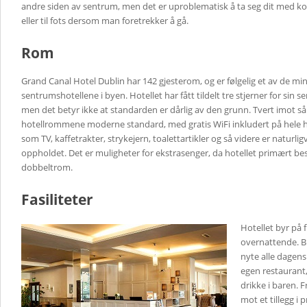
andre siden av sentrum, men det er uproblematisk å ta seg dit med kol
eller til fots dersom man foretrekker å gå.
Rom
Grand Canal Hotel Dublin har 142 gjesterom, og er følgelig et av de mi
sentrumshotellene i byen. Hotellet har fått tildelt tre stjerner for sin se
men det betyr ikke at standarden er dårlig av den grunn. Tvert imot så 
hotellrommene moderne standard, med gratis WiFi inkludert på hele hot
som TV, kaffetrakter, strykejern, toalettartikler og så videre er naturligv
oppholdet. Det er muligheter for ekstrasenger, da hotellet primært bes
dobbeltrom.
Fasiliteter
Hotellet byr på fl
overnattende. B
nyte alle dagens 
egen restaurant, 
drikke i baren. F
mot et tillegg i 