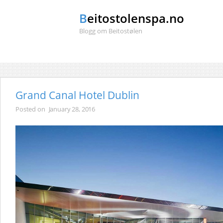
Beitostolenspa.no
Blogg om Beitostølen
Grand Canal Hotel Dublin
Posted on
January 28, 2016